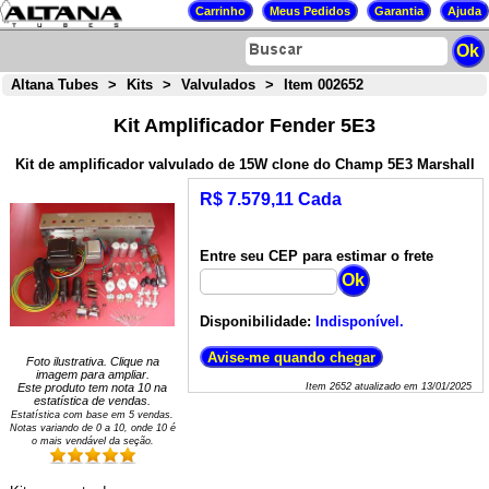
Altana Tubes
>
Kits
>
Valvulados
>
Item 002652
Kit Amplificador Fender 5E3
Kit de amplificador valvulado de 15W clone do Champ 5E3 Marshall
R$ 7.579,11 Cada
Entre seu CEP para estimar o frete
Disponibilidade:
Indisponível.
Foto ilustrativa. Clique na
imagem para ampliar.
Este produto tem nota
10
na
Item
2652
atualizado em
13/01/2025
estatística de vendas.
Estatística com base em
5
vendas.
Notas variando de
0
a
10
, onde 10 é
o mais vendável da seção.