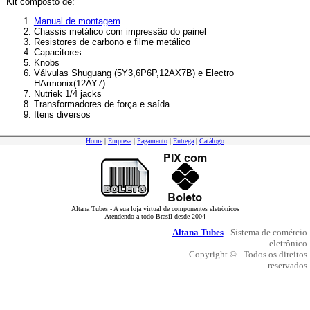
Kit composto de:
Manual de montagem
Chassis metálico com impressão do painel
Resistores de carbono e filme metálico
Capacitores
Knobs
Válvulas Shuguang (5Y3,6P6P,12AX7B) e Electro
HArmonix(12AY7)
Nutriek 1/4 jacks
Transformadores de força e saída
Itens diversos
Home
|
Empresa
|
Pagamento
|
Entrega
|
Catálogo
Altana Tubes - A sua loja virtual de componentes eletrônicos
Atendendo a todo Brasil desde 2004
Altana Tubes
- Sistema de comércio
eletrônico
Copyright © - Todos os direitos
reservados