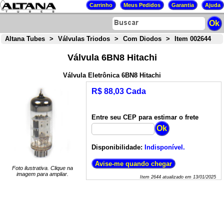
Altana Tubes
>
Válvulas Triodos
>
Com Diodos
>
Item 002644
Válvula 6BN8 Hitachi
Válvula Eletrônica 6BN8 Hitachi
R$ 88,03 Cada
Entre seu CEP para estimar o frete
Disponibilidade:
Indisponível.
Foto ilustrativa. Clique na
imagem para ampliar.
Item
2644
atualizado em
13/01/2025