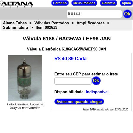
Altana Tubes
>
Válvulas Pentodos
>
Amplificadoras
>
Subminiatura
>
Item 002639
Válvula 6186 / 6AG5WA / EF96 JAN
Válvula Eletrônica 6186/6AG5WA/EF96 JAN
R$ 40,89 Cada
Entre seu CEP para estimar o frete
Disponibilidade:
Indisponível.
Foto ilustrativa. Clique na
imagem para ampliar.
Item
2639
atualizado em
13/01/2025