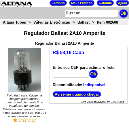
Altana Tubes
>
Válvulas Eletrônicas
>
Ballast
>
Item 002608
Regulador Ballast 2A10 Amperite
Regulador Ballast 2A10 Amperite
R$ 58,16 Cada
Entre seu CEP para estimar o frete
Disponibilidade:
Indisponível.
Foto ilustrativa. Clique na
imagem para ampliar.
Este produto tem nota
2
na
Item
2608
atualizado em
13/01/2025
estatística de vendas.
Estatística com base em
1
vendas.
Notas variando de
0
a
10
, onde 10 é
o mais vendável da seção.