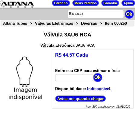
Altana Tubes
>
Válvulas Eletrônicas
>
Diversas
>
Item 000260
Válvula 3AU6 RCA
Válvula Eletrônica 3AU6 RCA
R$ 44,57 Cada
Entre seu CEP para estimar o frete
Disponibilidade:
Indisponível.
Item
260
atualizado em
13/01/2025