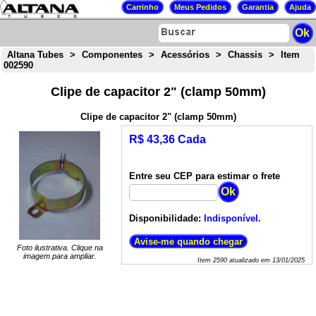
Altana Tubes
>
Componentes
>
Acessórios
>
Chassis
>
Item
002590
Clipe de capacitor 2" (clamp 50mm)
Clipe de capacitor 2" (clamp 50mm)
R$ 43,36 Cada
Entre seu CEP para estimar o frete
Disponibilidade:
Indisponível.
Foto ilustrativa. Clique na
imagem para ampliar.
Item
2590
atualizado em
13/01/2025