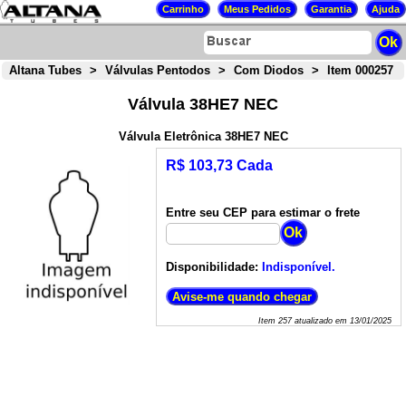
Altana Tubes
>
Válvulas Pentodos
>
Com Diodos
>
Item 000257
Válvula 38HE7 NEC
Válvula Eletrônica 38HE7 NEC
R$ 103,73 Cada
Entre seu CEP para estimar o frete
Disponibilidade:
Indisponível.
Item
257
atualizado em
13/01/2025