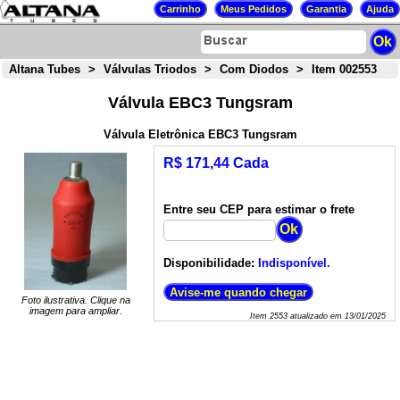
Altana Tubes
>
Válvulas Triodos
>
Com Diodos
>
Item 002553
Válvula EBC3 Tungsram
Válvula Eletrônica EBC3 Tungsram
R$ 171,44 Cada
Entre seu CEP para estimar o frete
Disponibilidade:
Indisponível.
Foto ilustrativa. Clique na
imagem para ampliar.
Item
2553
atualizado em
13/01/2025