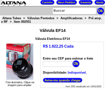
Altana Tubes
>
Válvulas Pentodos
>
Amplificadoras
>
Pré amp.
e RF
>
Item 002551
Válvula EF14
Válvula Eletrônica EF14
R$ 1.922,25 Cada
Entre seu CEP para estimar o frete
Disponibilidade:
Indisponível.
Foto ilustrativa. Clique na
imagem para ampliar.
Item
2551
atualizado em
13/01/2025