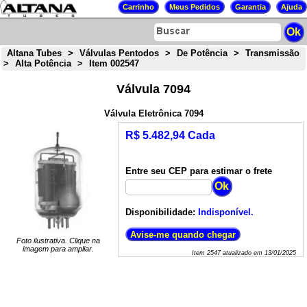
Altana Tubes
>
Válvulas Pentodos
>
De Potência
>
Transmissão
>
Alta Potência
>
Item 002547
Válvula 7094
Válvula Eletrônica 7094
R$ 5.482,94 Cada
Entre seu CEP para estimar o frete
Disponibilidade:
Indisponível.
Foto ilustrativa. Clique na
imagem para ampliar.
Item
2547
atualizado em
13/01/2025