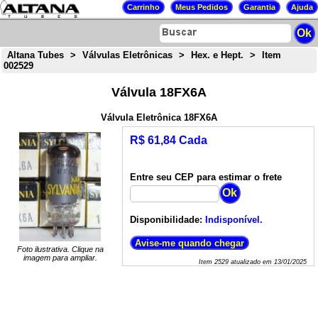
Altana Tubes
>
Válvulas Eletrônicas
>
Hex. e Hept.
>
Item
002529
Válvula 18FX6A
Válvula Eletrônica 18FX6A
R$ 61,84 Cada
Entre seu CEP para estimar o frete
Disponibilidade:
Indisponível.
Foto ilustrativa. Clique na
imagem para ampliar.
Item
2529
atualizado em
13/01/2025