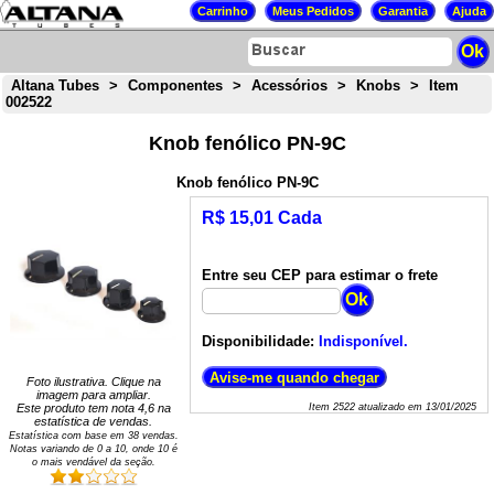
Altana Tubes
>
Componentes
>
Acessórios
>
Knobs
>
Item
002522
Knob fenólico PN-9C
Knob fenólico PN-9C
R$ 15,01 Cada
Entre seu CEP para estimar o frete
Disponibilidade:
Indisponível.
Foto ilustrativa. Clique na
imagem para ampliar.
Este produto tem nota
4,6
na
Item
2522
atualizado em
13/01/2025
estatística de vendas.
Estatística com base em
38
vendas.
Notas variando de
0
a
10
, onde 10 é
o mais vendável da seção.