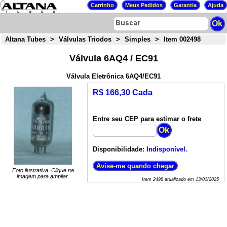
Altana Tubes
>
Válvulas Triodos
>
Simples
>
Item 002498
Válvula 6AQ4 / EC91
Válvula Eletrônica 6AQ4/EC91
R$ 166,30 Cada
Entre seu CEP para estimar o frete
Disponibilidade:
Indisponível.
Foto ilustrativa. Clique na
imagem para ampliar.
Item
2498
atualizado em
13/01/2025