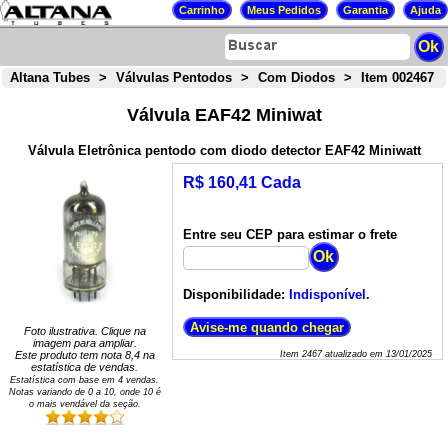
Altana Tubes
>
Válvulas Pentodos
>
Com Diodos
>
Item 002467
Válvula EAF42 Miniwat
Válvula Eletrônica pentodo com diodo detector EAF42 Miniwatt
R$ 160,41 Cada
Entre seu CEP para estimar o frete
Disponibilidade:
Indisponível.
Foto ilustrativa. Clique na
imagem para ampliar.
Este produto tem nota
8,4
na
Item
2467
atualizado em
13/01/2025
estatística de vendas.
Estatística com base em
4
vendas.
Notas variando de
0
a
10
, onde 10 é
o mais vendável da seção.