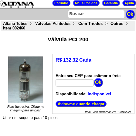
Altana Tubes
>
Válvulas Pentodos
>
Com Triodos
>
Outros
>
Item 002460
Válvula PCL200
R$ 132,32 Cada
Entre seu CEP para estimar o frete
Disponibilidade:
Indisponível.
Foto ilustrativa. Clique na
imagem para ampliar.
Item
2460
atualizado em
13/01/2025
Usar em soquete para 10 pinos.