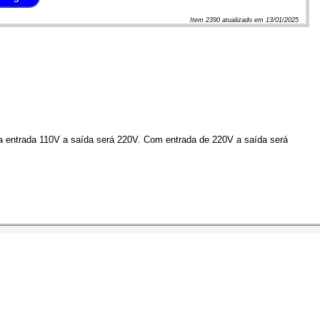
Item
2390
atualizado em
13/01/2025
a entrada 110V a saída será 220V. Com entrada de 220V a saída será