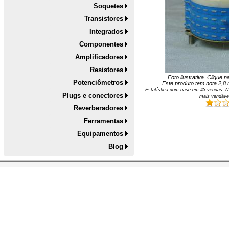
Soquetes
Transistores
Integrados
Componentes
Amplificadores
Resistores
Foto ilustrativa. Clique 
Potenciômetros
Este produto tem nota
2,8
n
Estatística com base em
43
vendas. N
Plugs e conectores
mais vendáve
Reverberadores
Ferramentas
Equipamentos
Blog