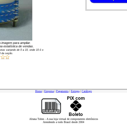
na imagem para ampliar.
a estatística de vendas.
otas variando de
0
a
10
, onde 10 é o
l da seção.
Home
|
Empresa
|
Pagamento
|
Entrega
|
Catálogo
Altana Tubes - A sua loja virtual de componentes eletrônicos
Atendendo a todo Brasil desde 2004