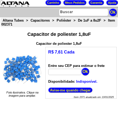
Altana Tubes
>
Capacitores
>
Poliéster
>
De 1uF a 8u2F
>
Item
002371
Capacitor de poliester 1,8uF
Capacitor de poliester 1,8uF
R$ 7,61 Cada
Entre seu CEP para estimar o frete
Disponibilidade:
Indisponível.
Foto ilustrativa. Clique na
imagem para ampliar.
Item
2371
atualizado em
13/01/2025