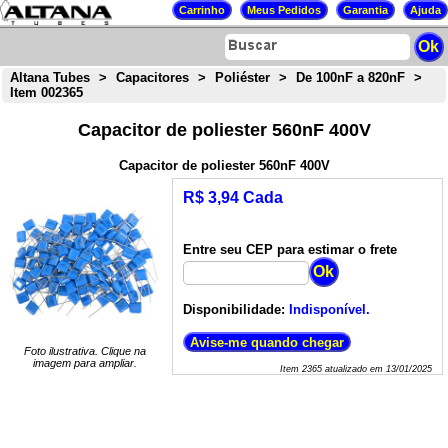
Altana Tubes
>
Capacitores
>
Poliéster
>
De 100nF a 820nF
>
Item 002365
Capacitor de poliester 560nF 400V
Capacitor de poliester 560nF 400V
R$ 3,94 Cada
Entre seu CEP para estimar o frete
Disponibilidade:
Indisponível.
Foto ilustrativa. Clique na
imagem para ampliar.
Item
2365
atualizado em
13/01/2025