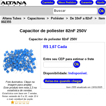
Altana Tubes
>
Capacitores
>
Poliéster
>
De 10nF a 82nF
>
Item
002355
Capacitor de poliester 82nF 250V
Capacitor de poliester 82nF 250V
R$ 1,67 Cada
Entre seu CEP para estimar o frete
Disponibilidade:
Indisponível.
Foto ilustrativa. Clique na
imagem para ampliar.
Este produto tem nota
2,3
na
Item
2355
atualizado em
13/01/2025
estatística de vendas.
Estatística com base em
7
vendas.
Notas variando de
0
a
10
, onde 10 é
o mais vendável da seção.