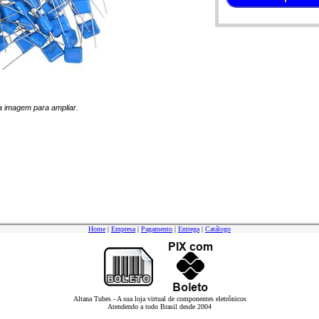
 na imagem para ampliar.
Home
|
Empresa
|
Pagamento
|
Entrega
|
Catálogo
Altana Tubes - A sua loja virtual de componentes eletrônicos
Atendendo a todo Brasil desde 2004