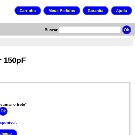
Buscar
r 150pF
stimar o frete
*
isponível.