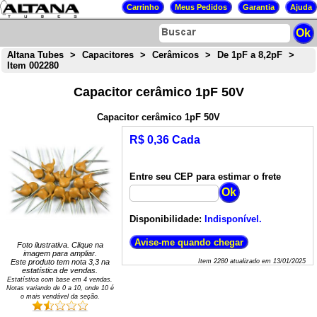
Altana Tubes
>
Capacitores
>
Cerâmicos
>
De 1pF a 8,2pF
>
Item 002280
Capacitor cerâmico 1pF 50V
Capacitor cerâmico 1pF 50V
R$ 0,36 Cada
Entre seu CEP para estimar o frete
Disponibilidade:
Indisponível.
Foto ilustrativa. Clique na
imagem para ampliar.
Este produto tem nota
3,3
na
Item
2280
atualizado em
13/01/2025
estatística de vendas.
Estatística com base em
4
vendas.
Notas variando de
0
a
10
, onde 10 é
o mais vendável da seção.