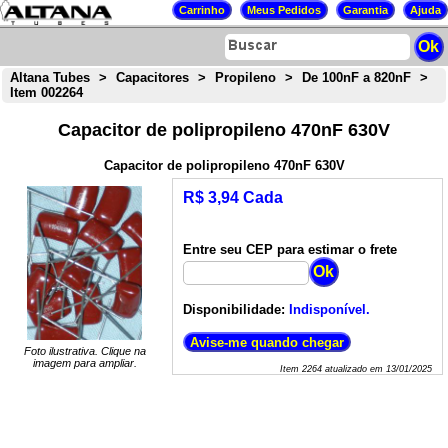
Altana Tubes
>
Capacitores
>
Propileno
>
De 100nF a 820nF
>
Item 002264
Capacitor de polipropileno 470nF 630V
Capacitor de polipropileno 470nF 630V
R$ 3,94 Cada
Entre seu CEP para estimar o frete
Disponibilidade:
Indisponível.
Foto ilustrativa. Clique na
imagem para ampliar.
Item
2264
atualizado em
13/01/2025