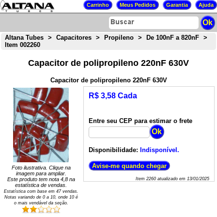
Altana Tubes
>
Capacitores
>
Propileno
>
De 100nF a 820nF
>
Item 002260
Capacitor de polipropileno 220nF 630V
Capacitor de polipropileno 220nF 630V
R$ 3,58 Cada
Entre seu CEP para estimar o frete
Disponibilidade:
Indisponível.
Foto ilustrativa. Clique na
imagem para ampliar.
Este produto tem nota
4,8
na
Item
2260
atualizado em
13/01/2025
estatística de vendas.
Estatística com base em
47
vendas.
Notas variando de
0
a
10
, onde 10 é
o mais vendável da seção.