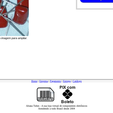
na imagem para ampliar.
Home
|
Empresa
|
Pagamento
|
Entrega
|
Catálogo
Altana Tubes - A sua loja virtual de componentes eletrônicos
Atendendo a todo Brasil desde 2004