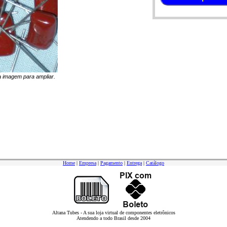
na imagem para ampliar.
Home
|
Empresa
|
Pagamento
|
Entrega
|
Catálogo
Altana Tubes - A sua loja virtual de componentes eletrônicos
Atendendo a todo Brasil desde 2004