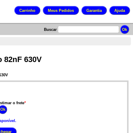
Buscar
o 82nF 630V
 630V
stimar o frete
*
sponível.