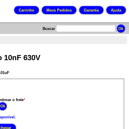
Buscar
o 10nF 630V
,01uF
stimar o frete
*
sponível.