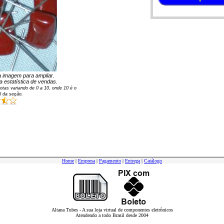
na imagem para ampliar.
 estatística de vendas.
otas variando de
0
a
10
, onde 10 é o
l da seção.
Home
|
Empresa
|
Pagamento
|
Entrega
|
Catálogo
Altana Tubes - A sua loja virtual de componentes eletrônicos
Atendendo a todo Brasil desde 2004