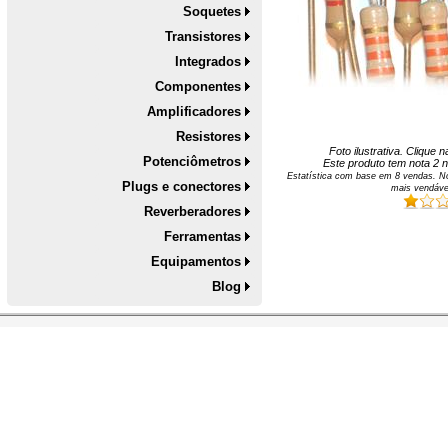
Soquetes
Transistores
Integrados
Componentes
Amplificadores
Resistores
Foto ilustrativa. Clique
Potenciômetros
Este produto tem nota
2
n
Estatística com base em
8
vendas. No
Plugs e conectores
mais vendáve
Reverberadores
Ferramentas
Equipamentos
Blog