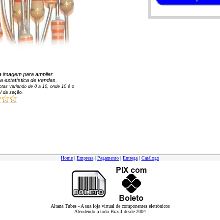
 na imagem para ampliar.
a estatística de vendas.
tas variando de
0
a
10
, onde 10 é o
l da seção.
Home
|
Empresa
|
Pagamento
|
Entrega
|
Catálogo
Altana Tubes - A sua loja virtual de componentes eletrônicos
Atendendo a todo Brasil desde 2004