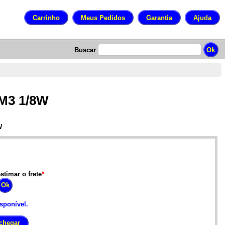
Buscar
3M3 1/8W
W
stimar o frete
*
isponível.