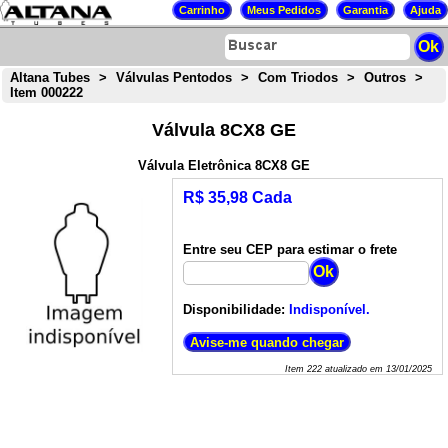
Altana Tubes
>
Válvulas Pentodos
>
Com Triodos
>
Outros
>
Item 000222
Válvula 8CX8 GE
Válvula Eletrônica 8CX8 GE
R$ 35,98 Cada
Entre seu CEP para estimar o frete
Disponibilidade:
Indisponível.
Item
222
atualizado em
13/01/2025