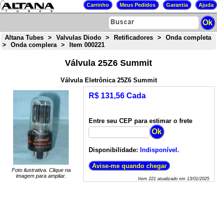
Altana Tubes
>
Valvulas Diodo
>
Retificadores
>
Onda completa
>
Onda complera
>
Item 000221
Válvula 25Z6 Summit
Válvula Eletrônica 25Z6 Summit
R$ 131,56 Cada
Entre seu CEP para estimar o frete
Disponibilidade:
Indisponível.
Foto ilustrativa. Clique na
imagem para ampliar.
Item
221
atualizado em
13/01/2025