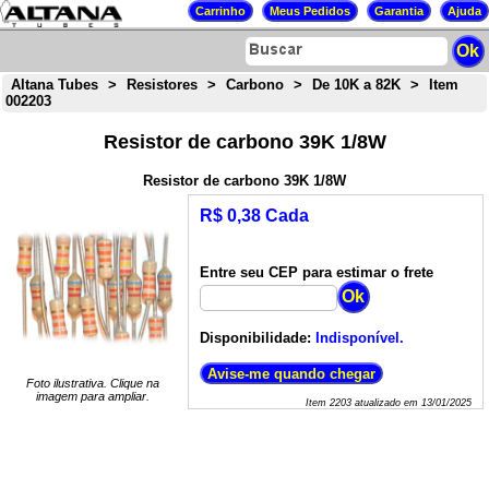
Altana Tubes
>
Resistores
>
Carbono
>
De 10K a 82K
>
Item
002203
Resistor de carbono 39K 1/8W
Resistor de carbono 39K 1/8W
R$ 0,38 Cada
Entre seu CEP para estimar o frete
Disponibilidade:
Indisponível.
Foto ilustrativa. Clique na
imagem para ampliar.
Item
2203
atualizado em
13/01/2025