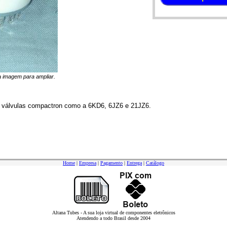
na imagem para ampliar.
a
válvulas
compactron
como a
6KD6
,
6JZ6
e
21JZ6
.
Home
|
Empresa
|
Pagamento
|
Entrega
|
Catálogo
Altana Tubes - A sua loja virtual de componentes eletrônicos
Atendendo a todo Brasil desde 2004