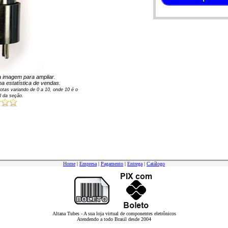
na imagem para ampliar.
a estatística de vendas.
otas variando de
0
a
10
, onde 10 é o
l da seção.
Home
|
Empresa
|
Pagamento
|
Entrega
|
Catálogo
Altana Tubes - A sua loja virtual de componentes eletrônicos
Atendendo a todo Brasil desde 2004