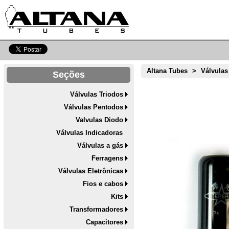
Altana Tubes
>
Válvulas
Seções
Válvulas Triodos
Válvulas Pentodos
Valvulas Diodo
Válvulas Indicadoras
Válvulas a gás
Ferragens
Válvulas Eletrônicas
Fios e cabos
Kits
Transformadores
Capacitores