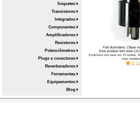
Soquetes
Transistores
Integrados
Componentes
Amplificadores
Resistores
Foto ilustrativa. Clique 
Potenciômetros
Este produto tem nota
2,8
n
Estatística com base em
13
vendas. N
Plugs e conectores
mais vendáve
Reverberadores
Ferramentas
Equipamentos
Blog