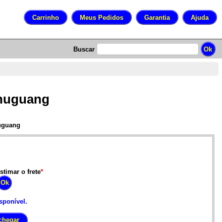
Buscar
Shuguang
uguang
stimar o frete
*
sponível.