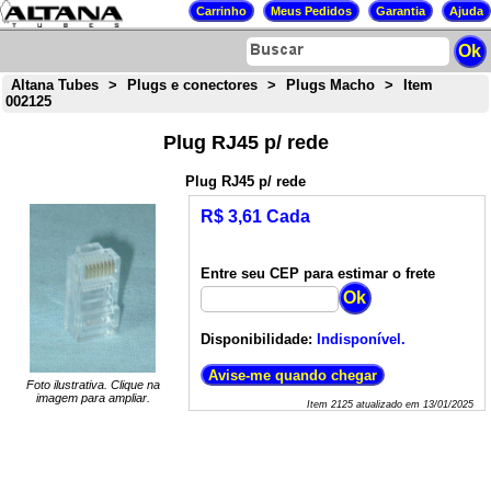
Altana Tubes
>
Plugs e conectores
>
Plugs Macho
>
Item
002125
Plug RJ45 p/ rede
Plug RJ45 p/ rede
R$ 3,61 Cada
Entre seu CEP para estimar o frete
Disponibilidade:
Indisponível.
Foto ilustrativa. Clique na
imagem para ampliar.
Item
2125
atualizado em
13/01/2025