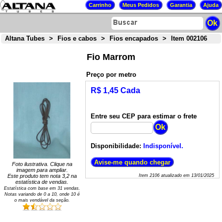
Altana Tubes
>
Fios e cabos
>
Fios encapados
>
Item 002106
Fio Marrom
Preço por metro
R$ 1,45 Cada
Entre seu CEP para estimar o frete
Disponibilidade:
Indisponível.
Foto ilustrativa. Clique na
imagem para ampliar.
Este produto tem nota
3,2
na
Item
2106
atualizado em
13/01/2025
estatística de vendas.
Estatística com base em
31
vendas.
Notas variando de
0
a
10
, onde 10 é
o mais vendável da seção.