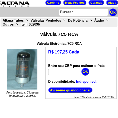
Altana Tubes
>
Válvulas Pentodos
>
De Potência
>
Áudio
>
Outros
>
Item 002096
Válvula 7C5 RCA
Válvula Eletrônica 7C5 RCA
R$ 197,25 Cada
Entre seu CEP para estimar o frete
Disponibilidade:
Indisponível.
Foto ilustrativa. Clique na
imagem para ampliar.
Item
2096
atualizado em
13/01/2025