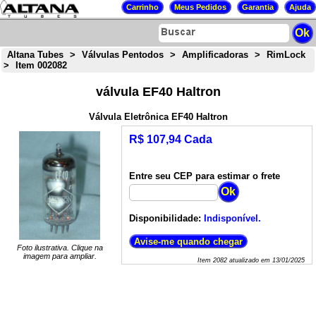
Altana Tubes
>
Válvulas Pentodos
>
Amplificadoras
>
RimLock
>
Item 002082
válvula EF40 Haltron
Válvula Eletrônica EF40 Haltron
R$ 107,94 Cada
Entre seu CEP para estimar o frete
Disponibilidade:
Indisponível.
Foto ilustrativa. Clique na
imagem para ampliar.
Item
2082
atualizado em
13/01/2025