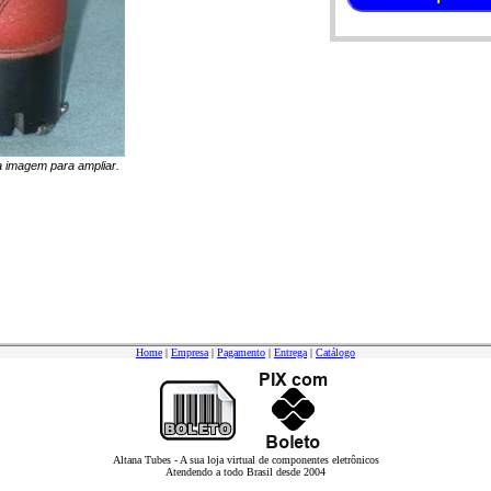
na imagem para ampliar.
Home
|
Empresa
|
Pagamento
|
Entrega
|
Catálogo
Altana Tubes - A sua loja virtual de componentes eletrônicos
Atendendo a todo Brasil desde 2004