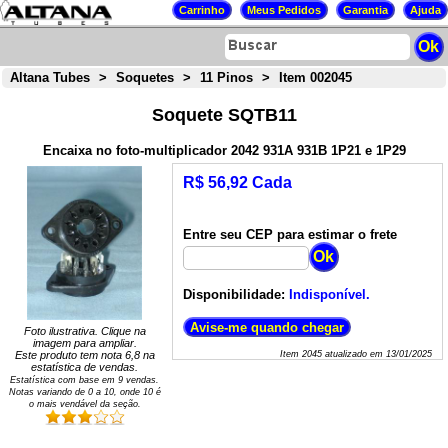
Altana Tubes
>
Soquetes
>
11 Pinos
>
Item 002045
Soquete SQTB11
Encaixa no foto-multiplicador 2042 931A 931B 1P21 e 1P29
R$ 56,92 Cada
Entre seu CEP para estimar o frete
Disponibilidade:
Indisponível.
Foto ilustrativa. Clique na
imagem para ampliar.
Este produto tem nota
6,8
na
Item
2045
atualizado em
13/01/2025
estatística de vendas.
Estatística com base em
9
vendas.
Notas variando de
0
a
10
, onde 10 é
o mais vendável da seção.