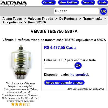
Altana Tubes
>
Válvulas Triodos
>
De Potência
>
Transmissão
>
Alta potência
>
Item 002036
Válvula TB3/750 5867A
Válvula Eletrônica triodo de transmissão TB3750 equivalente a 5867A
R$ 4.477,55 Cada
Entre seu CEP para estimar o frete
Disponibilidade:
Indisponível.
Foto ilustrativa. Clique na
imagem para ampliar.
Este produto tem nota
7,4
na
Item
2036
atualizado em
13/01/2025
estatística de vendas.
Estatística com base em
36
vendas.
Notas variando de
0
a
10
, onde 10 é
o mais vendável da seção.