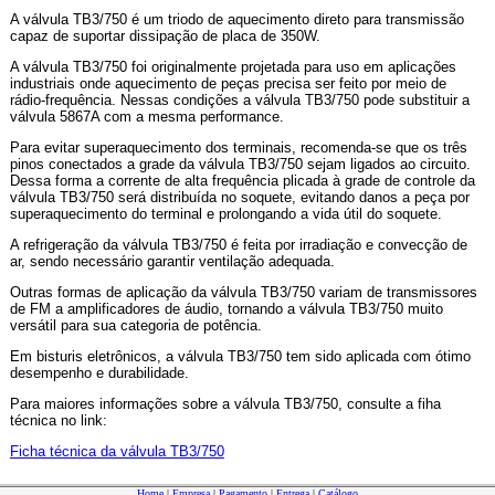
A válvula TB3/750 é um triodo de aquecimento direto para transmissão
capaz de suportar dissipação de placa de 350W.
A válvula TB3/750 foi originalmente projetada para uso em aplicações
industriais onde aquecimento de peças precisa ser feito por meio de
rádio-frequência. Nessas condições a válvula TB3/750 pode substituir a
válvula 5867A com a mesma performance.
Para evitar superaquecimento dos terminais, recomenda-se que os três
pinos conectados a grade da válvula TB3/750 sejam ligados ao circuito.
Dessa forma a corrente de alta frequência plicada à grade de controle da
válvula TB3/750 será distribuída no soquete, evitando danos a peça por
superaquecimento do terminal e prolongando a vida útil do soquete.
A refrigeração da válvula TB3/750 é feita por irradiação e convecção de
ar, sendo necessário garantir ventilação adequada.
Outras formas de aplicação da válvula TB3/750 variam de transmissores
de FM a amplificadores de áudio, tornando a válvula TB3/750 muito
versátil para sua categoria de potência.
Em bisturis eletrônicos, a válvula TB3/750 tem sido aplicada com ótimo
desempenho e durabilidade.
Para maiores informações sobre a válvula TB3/750, consulte a fiha
técnica no link:
Ficha técnica da válvula TB3/750
Home
|
Empresa
|
Pagamento
|
Entrega
|
Catálogo