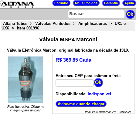
Altana Tubes
>
Válvulas Pentodos
>
Amplificadoras
>
UX5 e
UX6
>
Item 001996
Válvula MSP4 Marconi
Válvula Eletrônica Marconi original fabricada na década de 1910.
R$ 369,85 Cada
Entre seu CEP para estimar o frete
Disponibilidade:
Indisponível.
Foto ilustrativa. Clique na
imagem para ampliar.
Item
1996
atualizado em
13/01/2025