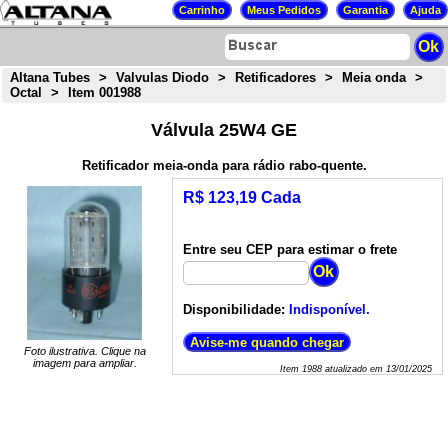
Altana Tubes
>
Valvulas Diodo
>
Retificadores
>
Meia onda
>
Octal
>
Item 001988
Válvula 25W4 GE
Retificador meia-onda para rádio rabo-quente.
R$ 123,19 Cada
Entre seu CEP para estimar o frete
Disponibilidade:
Indisponível.
Foto ilustrativa. Clique na
imagem para ampliar.
Item
1988
atualizado em
13/01/2025