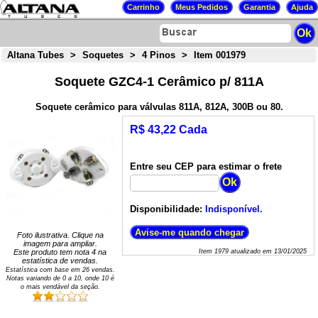
Altana Tubes
>
Soquetes
>
4 Pinos
>
Item 001979
Soquete GZC4-1 Cerâmico p/ 811A
Soquete cerâmico para válvulas 811A, 812A, 300B ou 80.
R$ 43,22 Cada
Entre seu CEP para estimar o frete
Disponibilidade:
Indisponível.
Foto ilustrativa. Clique na
imagem para ampliar.
Este produto tem nota
4
na
Item
1979
atualizado em
13/01/2025
estatística de vendas.
Estatística com base em
26
vendas.
Notas variando de
0
a
10
, onde 10 é
o mais vendável da seção.