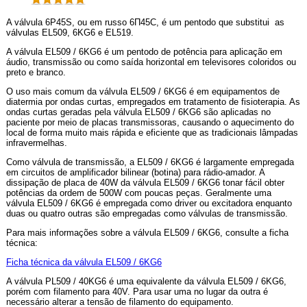
A válvula 6P45S, ou em russo
6П45С
, é um pentodo que substitui as
válvulas EL509, 6KG6 e EL519.
A válvula EL509 / 6KG6 é um pentodo de potência para aplicação em
áudio, transmissão ou como saída horizontal em televisores coloridos ou
preto e branco.
O uso mais comum da válvula EL509 / 6KG6 é em equipamentos de
diatermia por ondas curtas, empregados em tratamento de fisioterapia. As
ondas curtas geradas pela válvula EL509 / 6KG6 são aplicadas no
paciente por meio de placas transmissoras, causando o aquecimento do
local de forma muito mais rápida e eficiente que as tradicionais lâmpadas
infravermelhas.
Como válvula de transmissão, a EL509 / 6KG6 é largamente empregada
em circuitos de amplificador bilinear (botina) para rádio-amador. A
dissipação de placa de 40W da válvula EL509 / 6KG6 tonar fácil obter
potências da ordem de 500W com poucas peças. Geralmente uma
válvula EL509 / 6KG6 é empregada como driver ou excitadora enquanto
duas ou quatro outras são empregadas como válvulas de transmissão.
Para mais informações sobre a válvula EL509 / 6KG6, consulte a ficha
técnica:
Ficha técnica da válvula EL509 / 6KG6
A válvula PL509 / 40KG6 é uma equivalente da válvula EL509 / 6KG6,
porém com filamento para 40V. Para usar uma no lugar da outra é
necessário alterar a tensão de filamento do equipamento.