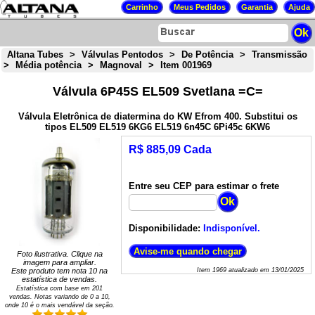
Altana Tubes
>
Válvulas Pentodos
>
De Potência
>
Transmissão
>
Média potência
>
Magnoval
>
Item 001969
Válvula 6P45S EL509 Svetlana =C=
Válvula Eletrônica de diatermina do KW Efrom 400. Substitui os
tipos EL509 EL519 6KG6 EL519 6n45C 6Pi45c 6KW6
R$ 885,09 Cada
Entre seu CEP para estimar o frete
Disponibilidade:
Indisponível.
Foto ilustrativa. Clique na
imagem para ampliar.
Este produto tem nota
10
na
Item
1969
atualizado em
13/01/2025
estatística de vendas.
Estatística com base em
201
vendas. Notas variando de
0
a
10
,
onde 10 é o mais vendável da seção.