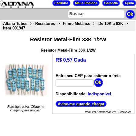
Altana Tubes
>
Resistores
>
Filme Metálico
>
De 10K a 82K
>
Item 001947
Resistor Metal-Film 33K 1/2W
Resistor Metal-Film 33K 1/2W
R$ 0,57 Cada
Entre seu CEP para estimar o frete
Disponibilidade:
Indisponível.
Foto ilustrativa. Clique na
imagem para ampliar.
Item
1947
atualizado em
13/01/2025