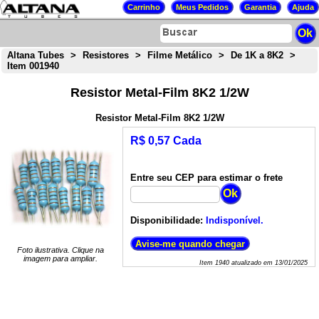
Altana Tubes
>
Resistores
>
Filme Metálico
>
De 1K a 8K2
>
Item 001940
Resistor Metal-Film 8K2 1/2W
Resistor Metal-Film 8K2 1/2W
R$ 0,57 Cada
Entre seu CEP para estimar o frete
Disponibilidade:
Indisponível.
Foto ilustrativa. Clique na
imagem para ampliar.
Item
1940
atualizado em
13/01/2025