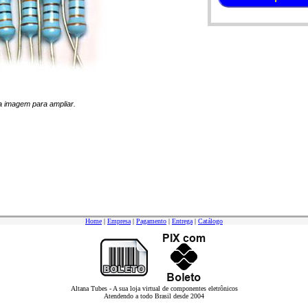
 na imagem para ampliar.
Home
|
Empresa
|
Pagamento
|
Entrega
|
Catálogo
Altana Tubes - A sua loja virtual de componentes eletrônicos
Atendendo a todo Brasil desde 2004