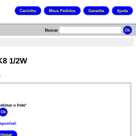
Buscar
K8 1/2W
W
stimar o frete
*
isponível.