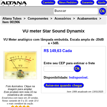
Altana Tubes
>
Componentes
>
Acessórios
>
Acabamentos
>
Item 001906
VU meter Star Sound Dynamix
VU Meter analógico com lâmpada embutida. Escala ampla de -20dB
a +3dB.
R$ 149,63 Cada
Entre seu CEP para estimar o frete
Disponibilidade:
Indisponível.
Foto ilustrativa. Clique na
imagem para ampliar.
Este produto tem nota
10
na
Item
1906
atualizado em
13/01/2025
estatística de vendas.
Estatística com base em
23
vendas.
Notas variando de
0
a
10
, onde 10 é
o mais vendável da seção.