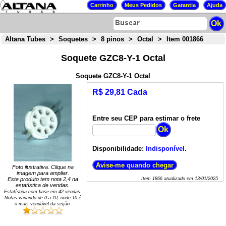
Altana Tubes
>
Soquetes
>
8 pinos
>
Octal
>
Item 001866
Soquete GZC8-Y-1 Octal
Soquete GZC8-Y-1 Octal
R$ 29,81 Cada
Entre seu CEP para estimar o frete
Disponibilidade:
Indisponível.
Foto ilustrativa. Clique na
imagem para ampliar.
Este produto tem nota
2,4
na
Item
1866
atualizado em
13/01/2025
estatística de vendas.
Estatística com base em
42
vendas.
Notas variando de
0
a
10
, onde 10 é
o mais vendável da seção.