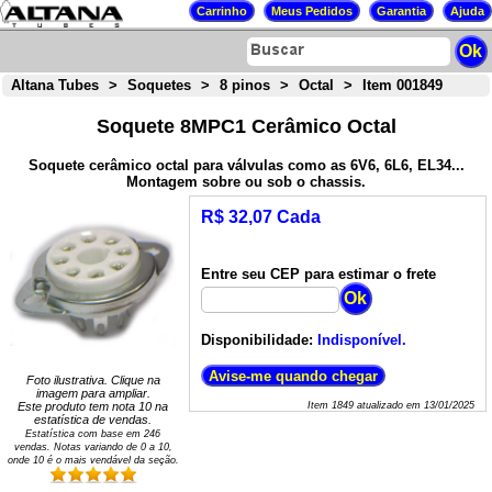
Altana Tubes
>
Soquetes
>
8 pinos
>
Octal
>
Item 001849
Soquete 8MPC1 Cerâmico Octal
Soquete cerâmico octal para válvulas como as 6V6, 6L6, EL34...
Montagem sobre ou sob o chassis.
R$ 32,07 Cada
Entre seu CEP para estimar o frete
Disponibilidade:
Indisponível.
Foto ilustrativa. Clique na
imagem para ampliar.
Este produto tem nota
10
na
Item
1849
atualizado em
13/01/2025
estatística de vendas.
Estatística com base em
246
vendas. Notas variando de
0
a
10
,
onde 10 é o mais vendável da seção.